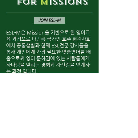
for
M
issions
JOIN ESL-M
ESL-M은 Mission을 기반으로 한 영어교
육 과정으로 다민족 국가인 호주 현지사회
에서 공동생활과 함께 ESL전문 강사들을
통해 개인에게 가장 필요한 맞춤영어를 배
움으로써 영어 문화권에 있는 사람들에게
하나님을 알리는 경험과 자신감을 얻게하
는 과정 입니다.
월-금요일까지 진행되는 class와 activity
및 practical을 통해 각 개인의 필요와
level에 맞춘 영어를 실질적으로 배우며 성
숙한 크리스천으로 자격과 경험이 풍부한
현지 선생님들과 다양한 공감대를 형성할
수 있는 수업으로 진행됩니다.
묵상과 예배 및 영어성경읽기와 기도의 연
습을 통한 영적훈련은 하나님과 더욱 친밀