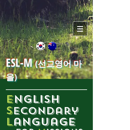
ESL-M
(선교영어 마
을)
E
nglish
S
econdary
L
anguage